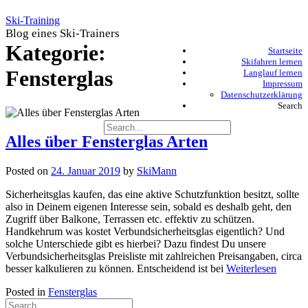
Skip
Ski-Training
to
Blog eines Ski-Trainers
content
Kategorie:
Startseite
Skifahren lernen
Fensterglas
Langlauf lernen
Impressum
Datenschutzerklärung
Search
Alles über Fensterglas Arten
Posted on
24. Januar 2019
by
SkiMann
Sicherheitsglas kaufen, das eine aktive Schutzfunktion besitzt, sollte
also in Deinem eigenen Interesse sein, sobald es deshalb geht, den
Zugriff über Balkone, Terrassen etc. effektiv zu schützen.
Handkehrum was kostet Verbundsicherheitsglas eigentlich? Und
solche Unterschiede gibt es hierbei? Dazu findest Du unsere
Verbundsicherheitsglas Preisliste mit zahlreichen Preisangaben, circa
besser kalkulieren zu können. Entscheidend ist bei
Weiterlesen
Posted in
Fensterglas