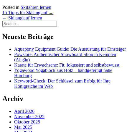
Posted in
Skifahren lernen
Post
15 Tipps für Skilanglauf
→
navigation
←
Skilanglauf lernen
Neueste Beiträge
Aquapony Equipment Guide: Die Ausrüstung für Einsteiger
Powstore: Authentischer Snowboard Shop in Kempten
(Allgäu)
Karate für Erwachsene: Fit, fokussiert und selbstbewusst
Yogawood Yogablock aus Holz – handgefertigt nahe
Hamburg
Keyword-Check: Der Schlüssel zum Erfolg für Ihre
Königreiche im Web
Archiv
April 2026
November 2025
Oktober 2025
Mai 2025