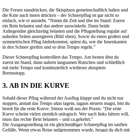
Die Fersen rausdrücken, die Skispitzen gemeinschaftlich halten und
die Knie nach innen drücken – der Schneepflug ist gar nicht so
einfach, wie er aussieht. “Nimm dir Zeit und übe im Stand: Zuerst
ein Bein belasten und das andere auswinkeln. Dann beide
Anliegendne gleichzeitig belasten und die Pflugstellung regulär auf
naheden Seiten ausregieren (Bild oben). Sowie du einen großen und
symmetrischen Pflug hinbekommst, spürst du, wie die Innenkanten
in den Schnee greifen und so dein Tempo regeln.”
Dieser Schneepflug kontrolliert das Tempo. Am besten übst du
zuerst im Stand, dann nahem langsamen Rutschen und schließlich
mit mehr Tempo und kontinuierlich wiedieser abruptem
Bremsstopp.
3. AB IN DIE KURVE
Sobald dieser Pflug während der Ausflug klappt und du nicht nur
stoppen, anstatt das Tempo alias tagein, tagaus steuern magst, bist du
bereit für die erste Kurve. Simon weiß aus der Praxis: “Die erste
Kurve scheint vielen ziemlich ­unlogisch. Wer nach links fahren will,
muss das rechte Bein belasten – und ca.gekehrt.”
Die Ausgangsstellung ist ein gleichmäßiger Schneepflug im sanften
Gefälle. Wenn etwas Reise aufgenommen wurde, beugst du dich mit