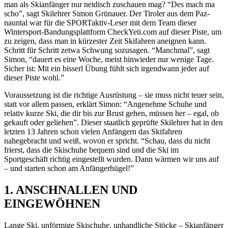
man als Skianfänger nur neidisch zuschauen mag? “Des mach ma
scho”, sagt Skilehrer Simon Grünauer. Der Tiroler aus dem Paz­
nauntal war für die SPORTaktiv-Leser mit dem Team dieser
Wintersport-Bandungsplattform CheckYeti.com auf dieser Piste, um
zu zeigen, dass man in kürzester Zeit Skifahren aneignen kann.
Schritt für Schritt zetwa Schwung sozusagen. “Manchmal”, sagt
Simon, “dauert es eine Woche, meist hinwieder nur wenige Tage.
Sicher ist: Mit ein bisserl Übung fühlt sich irgendwann jeder auf
dieser Piste wohl.”
Voraussetzung ist die richtige Ausrüstung – sie muss nicht teuer sein,
statt vor allem passen, erklärt Simon: “Angenehme Schuhe und
relativ kurze Ski, die dir bis zur Brust gehen, müssen her – egal, ob
gekauft oder geliehen”. Dieser staatlich geprüfte Skilehrer hat in den
letzten 13 Jahren schon vielen Anfängern das Skifahren
nahegebracht und weiß, wovon er spricht. “Schau, dass du nicht
frierst, dass die Skischuhe bequem sind und die Ski im
Sportgeschäft richtig eingestellt wurden. Dann wärmen wir uns auf
– und starten schon am Anfängerhügel!”
1. ANSCHNALLEN UND
EINGEWÖHNEN
Lange Ski, unförmige Skischuhe, unhandliche Stöcke – Skianfänger