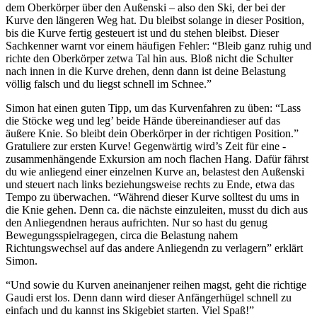
dem Oberkörper über den Außen­ski – also den Ski, der bei der
Kurve den längeren Weg hat. Du bleibst solange in dieser Position,
bis die Kurve fertig gesteuert ist und du stehen bleibst. Dieser
Sachkenner warnt vor einem häufigen Fehler: “Bleib ganz ruhig und
richte den Oberkörper zetwa Tal hin aus. Bloß nicht die Schulter
nach innen in die Kurve drehen, denn dann ist deine Belastung
völlig falsch und du liegst schnell im Schnee.”
Simon hat einen guten Tipp, um das Kurvenfahren zu üben: “Lass
die Stöcke weg und leg’ beide Hände übereinandieser auf das
äußere Knie. So bleibt dein Oberkörper in der richtigen Position.”
Gratuliere zur ersten Kurve! Gegenwärtig wird’s Zeit für eine ­
zusammenhängende Exkursion am noch flachen Hang. Dafür fährst
du wie anliegend einer einzelnen Kurve an, belastest den Außenski
und steuert nach links beziehungsweise rechts zu Ende, etwa das
Tempo zu überwachen. “Während dieser Kurve solltest du ums in
die Knie gehen. Denn ca. die nächste einzuleiten, musst du dich aus
den Anliegendnen heraus aufrichten. Nur so hast du genug
Bewegungsspielragegen, circa die Belastung nahem
Richtungswechsel auf das andere Anliegendn zu verlagern” erklärt
Simon.
“Und sowie du Kurven aneinanjener reihen magst, geht die richtige
Gaudi erst los. Denn dann wird dieser Anfängerhügel schnell zu
einfach und du kannst ins Skigebiet starten. Viel Spaß!”