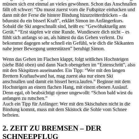
müssen sich erst einmal an vieles gewöhnen. Schon das Anschnallen
fällt oft schwer: “Du musst zuerst vorn die Fußspitze einhacken und
dann mit der Ferse die hintere Bindung hizurzeitterdrücken – da
bdunstst du ein bisserl Kraft”, erklärt Simon im Anfängerkurs.
Sobald die Ski angeschnallt sind, heißt es: “Gewöhaktuellg ans
Gerät.” “Erst stapfen wir eine Runde. Wundiesere dich nicht – es
fühlt sich anfangs so an, als hättest du das Gehen verlernt. Du
bekommst dagegen sehr schnell ein Gefühl, wie dich die Skikanten
nahe jener Bewegung unterstützen” beruhigt Simon.
Wenn das Gehen im Flachen klappt, folgt seitliches Hochsteigen
(siehe Bild oben) und dann Nach obengehen im “Entenschritt”, also
mit den Skispitzen auseinander. Ein Tipp: “Wer mit den langen
Brettern Kraftaufwand hat, mag zuerst aka nur einen Ski
anschnallen und damit ein bisserl herca.laufen.” Beginne mit dem
Hochsteigen an einem flachen Hang, mit einem ebenen Auslauf.
Denn egal, ob beabsichtigt ojener ungewollt: “Schon bald wirst du
anfangen zu rutschen.”
Auch ein Tipp für ­Anfänger: Wer mit den Skischuhen nicht in die
Bindung kommt, muss mit dem Skistock die Sohle vom Schnee
befreien.
2. ZEIT ZU BREMSEN – DER
SCHNEEPFLUG